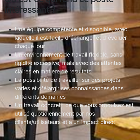
intéressant ?
Une équipe compétente et disponible, avec
laquelle il est facile d'échanger et d'évoluer
chaque jour
Un environnement de travail flexible, sans
rigidité excessive, mais avec des attentes
claires en matière de résultats
La possibilité de travailler sur des projets
variés et d'élargir ses connaissances dans
différents domaines
Un travail concret : ce que vous produisez est
utilisé quotidiennement par nos
clients/utilisateurs et a un impact direct